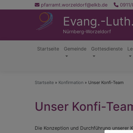
Direkt
pfarramt.worzeldorf@elkb.de
0911/
zum
Evang.-Luth.
Inhalt
Nürnberg-Worzeldorf
Startseite
Gemeinde
Gottesdienste
Le
Hauptnavigation
Startseite
Konfirmation
Unser Konfi-Team
Unser Konfi-Tea
Die Konzeption und Durchführung unserer K