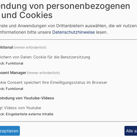
ndung von personenbezogenen
 und Cookies
aber
enste und Anwendungen von Drittanbietern auswählen, die wir nutze
Informationen bitte unsere
Datenschutzhinweise
lesen.
ktional
(immer erforderlich)
5
ichern von Daten: Cookie für die Benutzersitzung
b.de
ck
:
Funktional
sent Manager
(immer erforderlich)
kie Consent speichert Ihre Einwilligungsstatus im Browser
ck
:
Funktional
bindung von Youtube-Videos
gt Videos von Youtube
ck
:
Eingebettete externe Inhalte
lipp Heinzel
zeptieren
Alle 
b.de