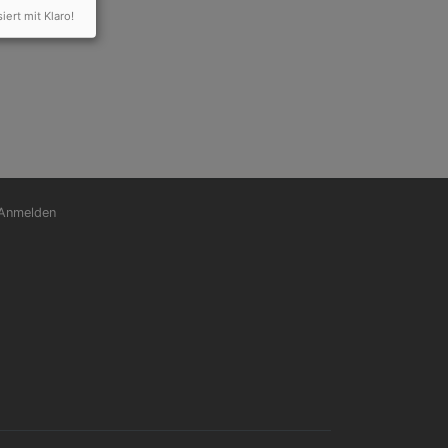
siert mit Klaro!
nutzermenü
Anmelden