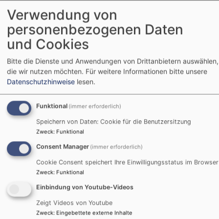
Verwendung von
personenbezogenen Daten
und Cookies
Bitte die Dienste und Anwendungen von Drittanbietern auswählen,
die wir nutzen möchten.
Für weitere Informationen bitte unsere
Datenschutzhinweise
lesen.
So, 6.9. 9:30 Uhr
Funktional
(immer erforderlich)
Gottesdienst mit Abendmahl
Speichern von Daten: Cookie für die Benutzersitzung
Pfarrer Michael Boronowsky
Zweck
:
Funktional
Nürnberg
Osterkirche
Consent Manager
(immer erforderlich)
Cookie Consent speichert Ihre Einwilligungsstatus im Browser
Zweck
:
Funktional
Einbindung von Youtube-Videos
Zeigt Videos von Youtube
Zweck
:
Eingebettete externe Inhalte