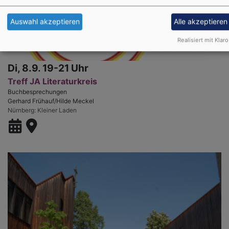
Auswahl akzeptieren
Alle akzeptieren
Realisiert mit Klaro
Di, 8.9. 19-21 Uhr
Treff JA Literaturkreis
Buchbesprechungen
Gerhard Frühauf/Hilde Meckel
Nürnberg
Kleiner Laden